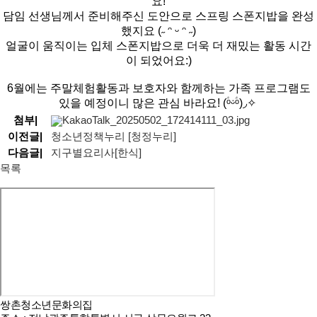
요!
담임 선생님께서 준비해주신 도안으로 스프링 스폰지밥을 완성
했지요
(˶ ᵔ ᵕ ᵔ ˶)
얼굴이 움직이는 입체 스폰지밥으로 더욱 더 재밌는 활동 시간
이 되었어요:)​
6월에는 주말체험활동과 보호자와 함께하는
가족 프로그램도
있을 예정이니 많은 관심 바라요!
(ؑᵒᵕؑ̇ᵒ)◞✧​
첨부
|
KakaoTalk_20250502_172414111_03.jpg
이전글
|
청소년정책누리 [청정누리]
다음글
|
지구별요리사[한식]
목록
쌍촌청소년문화의집