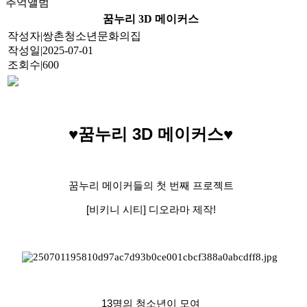
추억앨범
꿈누리 3D 메이커스
작성자
|
쌍촌청소년문화의집
작성일
|
2025-07-01
조회수
|
600
♥꿈누리 3D 메이커스♥
​
꿈누리 메이커들의 첫 번째 프로젝트
[비키니 시티] 디오라마 제작!
13명의 청소년이 모여