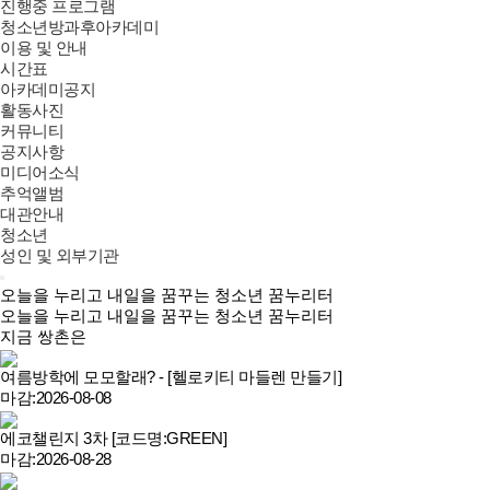
진행중 프로그램
청소년방과후아카데미
이용 및 안내
시간표
아카데미공지
활동사진
커뮤니티
공지사항
미디어소식
추억앨범
대관안내
청소년
성인 및 외부기관
오늘을 누리고 내일을 꿈꾸는 청소년 꿈누리터
오늘을 누리고 내일을 꿈꾸는 청소년 꿈누리터
지금 쌍촌은
여름방학에 모모할래? - [헬로키티 마들렌 만들기]
마감:2026-08-08
에코챌린지 3차 [코드명:GREEN]
마감:2026-08-28